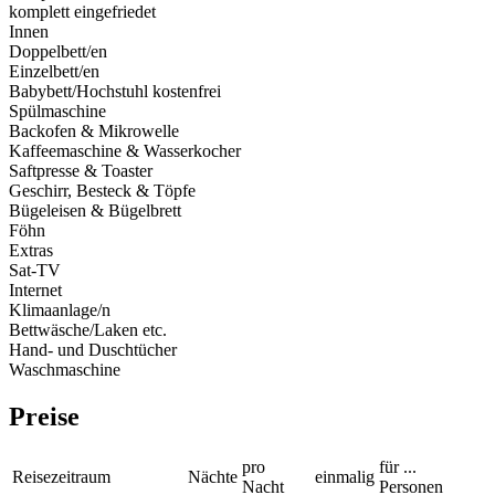
komplett eingefriedet
Innen
Doppelbett/en
Einzelbett/en
Babybett/Hochstuhl kostenfrei
Spülmaschine
Backofen & Mikrowelle
Kaffeemaschine & Wasserkocher
Saftpresse & Toaster
Geschirr, Besteck & Töpfe
Bügeleisen & Bügelbrett
Föhn
Extras
Sat-TV
Internet
Klimaanlage/n
Bettwäsche/Laken etc.
Hand- und Duschtücher
Waschmaschine
Preise
pro
für ...
Reisezeitraum
Nächte
einmalig
Nacht
Personen