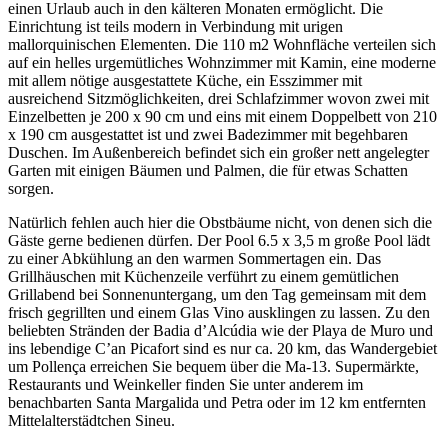
einen Urlaub auch in den kälteren Monaten ermöglicht. Die
Einrichtung ist teils modern in Verbindung mit urigen
mallorquinischen Elementen. Die 110 m2 Wohnfläche verteilen sich
auf ein helles urgemütliches Wohnzimmer mit Kamin, eine moderne
mit allem nötige ausgestattete Küche, ein Esszimmer mit
ausreichend Sitzmöglichkeiten, drei Schlafzimmer wovon zwei mit
Einzelbetten je 200 x 90 cm und eins mit einem Doppelbett von 210
x 190 cm ausgestattet ist und zwei Badezimmer mit begehbaren
Duschen. Im Außenbereich befindet sich ein großer nett angelegter
Garten mit einigen Bäumen und Palmen, die für etwas Schatten
sorgen.
Natürlich fehlen auch hier die Obstbäume nicht, von denen sich die
Gäste gerne bedienen dürfen. Der Pool 6.5 x 3,5 m große Pool lädt
zu einer Abkühlung an den warmen Sommertagen ein. Das
Grillhäuschen mit Küchenzeile verführt zu einem gemütlichen
Grillabend bei Sonnenuntergang, um den Tag gemeinsam mit dem
frisch gegrillten und einem Glas Vino ausklingen zu lassen. Zu den
beliebten Stränden der Badia d’Alcúdia wie der Playa de Muro und
ins lebendige C’an Picafort sind es nur ca. 20 km, das Wandergebiet
um Pollença erreichen Sie bequem über die Ma-13. Supermärkte,
Restaurants und Weinkeller finden Sie unter anderem im
benachbarten Santa Margalida und Petra oder im 12 km entfernten
Mittelalterstädtchen Sineu.