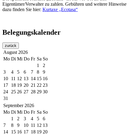
Eigentümer/Verwalter zu zahlen. Gebühren und weitere Hinweise
dazu finden Sie hier:
Kurtaxe „Ecotasa“
Belegungskalender
zurück
August
2026
Mo
Di
Mi
Do
Fr
Sa
So
1
2
3
4
5
6
7
8
9
10
11
12
13
14
15
16
17
18
19
20
21
22
23
24
25
26
27
28
29
30
31
September
2026
Mo
Di
Mi
Do
Fr
Sa
So
1
2
3
4
5
6
7
8
9
10
11
12
13
14
15
16
17
18
19
20