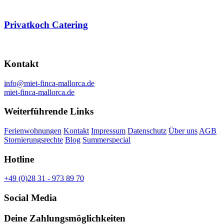
Privatkoch Catering
Kontakt
info@miet-finca-mallorca.de
miet-finca-mallorca.de
Weiterführende Links
Ferienwohnungen
Kontakt
Impressum
Datenschutz
Über uns
AGB
Stornierungsrechte
Blog
Summerspecial
Hotline
+49 (0)28 31 - 973 89 70
Social Media
Deine Zahlungsmöglichkeiten