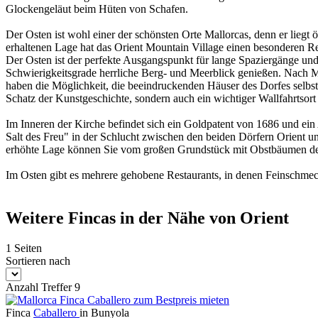
Glockengeläut beim Hüten von Schafen.
Der Osten ist wohl einer der schönsten Orte Mallorcas, denn er lieg
erhaltenen Lage hat das Orient Mountain Village einen besonderen Reiz 
Der Osten ist der perfekte Ausgangspunkt für lange Spaziergänge u
Schwierigkeitsgrade herrliche Berg- und Meerblick genießen. Nach M
haben die Möglichkeit, die beeindruckenden Häuser des Dorfes selbst
Schatz der Kunstgeschichte, sondern auch ein wichtiger Wallfahrtsort 
Im Inneren der Kirche befindet sich ein Goldpatent von 1686 und ei
Salt des Freu" in der Schlucht zwischen den beiden Dörfern Orient un
erhöhte Lage können Sie vom großen Grundstück mit Obstbäumen den
Im Osten gibt es mehrere gehobene Restaurants, in denen Feinschmec
Weitere Fincas in der Nähe von Orient
1 Seiten
Sortieren nach
Anzahl Treffer 9
Finca
Caballero
in Bunyola