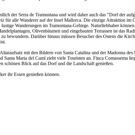
t östlich der Serra de Tramuntana und wird daher auch das "Dorf der a
für alle Wanderer auf der Insel Mallorca. Die einzige Attraktion im Ort 
nd lustige Wanderungen im Tramontana-Gebirge. Naturliebhaber können
andelplantagen, Olivenbäumen und eingebauten Terrassen ist das Radf
 zu bewundern. Darüber hinaus müssen Besucher des Ostens die Kirche 
ist.
n Altaraufsatz mit den Bildern von Santa Catalina und der Madonna des
d Santa Maria del Camí zieht viele Touristen an. Finca Comassema lieg
 schönen Blick auf das Dorf und die Landschaft genießen.
ker ihr Essen genießen können.