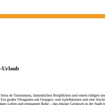
a-Urlaub
ten Serra de Tramuntana, fantastischen Bergblicken und einem ruhigen u
ügt. Ein großer Obstgarten mit Orangen- und Apfelbäumen und eine fru
ges Leben und entspannte Ruhe – das einzige Geräusch in der Stadt is