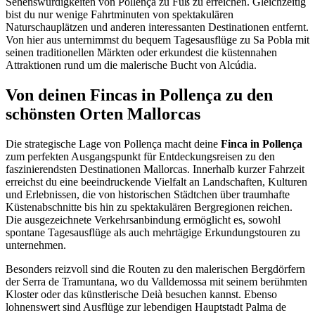
Sehenswürdigkeiten von Pollença zu Fuß zu erreichen. Gleichzeitig
bist du nur wenige Fahrtminuten von spektakulären
Naturschauplätzen und anderen interessanten Destinationen entfernt.
Von hier aus unternimmst du bequem Tagesausflüge zu Sa Pobla mit
seinen traditionellen Märkten oder erkundest die küstennahen
Attraktionen rund um die malerische Bucht von Alcúdia.
Von deinen Fincas in Pollença zu den
schönsten Orten Mallorcas
Die strategische Lage von Pollença macht deine
Finca in Pollença
zum perfekten Ausgangspunkt für Entdeckungsreisen zu den
faszinierendsten Destinationen Mallorcas. Innerhalb kurzer Fahrzeit
erreichst du eine beeindruckende Vielfalt an Landschaften, Kulturen
und Erlebnissen, die von historischen Städtchen über traumhafte
Küstenabschnitte bis hin zu spektakulären Bergregionen reichen.
Die ausgezeichnete Verkehrsanbindung ermöglicht es, sowohl
spontane Tagesausflüge als auch mehrtägige Erkundungstouren zu
unternehmen.
Besonders reizvoll sind die Routen zu den malerischen Bergdörfern
der Serra de Tramuntana, wo du Valldemossa mit seinem berühmten
Kloster oder das künstlerische Deià besuchen kannst. Ebenso
lohnenswert sind Ausflüge zur lebendigen Hauptstadt Palma de