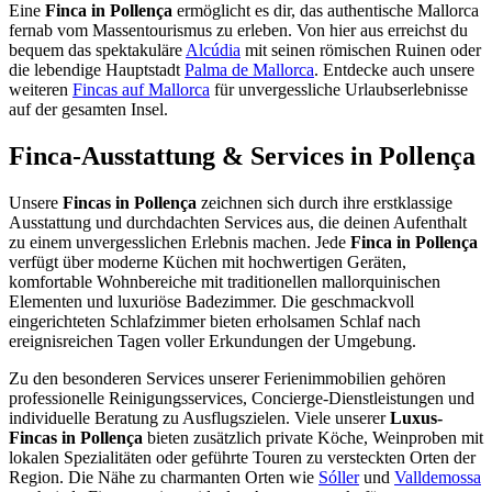
Eine
Finca in Pollença
ermöglicht es dir, das authentische Mallorca
fernab vom Massentourismus zu erleben. Von hier aus erreichst du
bequem das spektakuläre
Alcúdia
mit seinen römischen Ruinen oder
die lebendige Hauptstadt
Palma de Mallorca
. Entdecke auch unsere
weiteren
Fincas auf Mallorca
für unvergessliche Urlaubserlebnisse
auf der gesamten Insel.
Finca-Ausstattung & Services in Pollença
Unsere
Fincas in Pollença
zeichnen sich durch ihre erstklassige
Ausstattung und durchdachten Services aus, die deinen Aufenthalt
zu einem unvergesslichen Erlebnis machen. Jede
Finca in Pollença
verfügt über moderne Küchen mit hochwertigen Geräten,
komfortable Wohnbereiche mit traditionellen mallorquinischen
Elementen und luxuriöse Badezimmer. Die geschmackvoll
eingerichteten Schlafzimmer bieten erholsamen Schlaf nach
ereignisreichen Tagen voller Erkundungen der Umgebung.
Zu den besonderen Services unserer Ferienimmobilien gehören
professionelle Reinigungsservices, Concierge-Dienstleistungen und
individuelle Beratung zu Ausflugszielen. Viele unserer
Luxus-
Fincas in Pollença
bieten zusätzlich private Köche, Weinproben mit
lokalen Spezialitäten oder geführte Touren zu versteckten Orten der
Region. Die Nähe zu charmanten Orten wie
Sóller
und
Valldemossa