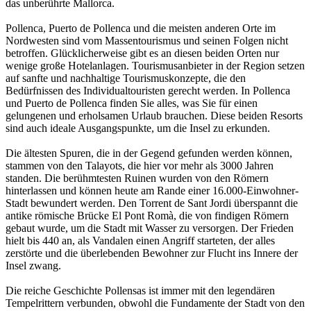
das unberührte Mallorca.
Pollenca, Puerto de Pollenca und die meisten anderen Orte im
Nordwesten sind vom Massentourismus und seinen Folgen nicht
betroffen. Glücklicherweise gibt es an diesen beiden Orten nur
wenige große Hotelanlagen. Tourismusanbieter in der Region setzen
auf sanfte und nachhaltige Tourismuskonzepte, die den
Bedürfnissen des Individualtouristen gerecht werden. In Pollenca
und Puerto de Pollenca finden Sie alles, was Sie für einen
gelungenen und erholsamen Urlaub brauchen. Diese beiden Resorts
sind auch ideale Ausgangspunkte, um die Insel zu erkunden.
Die ältesten Spuren, die in der Gegend gefunden werden können,
stammen von den Talayots, die hier vor mehr als 3000 Jahren
standen. Die berühmtesten Ruinen wurden von den Römern
hinterlassen und können heute am Rande einer 16.000-Einwohner-
Stadt bewundert werden. Den Torrent de Sant Jordi überspannt die
antike römische Brücke El Pont Romà, die von findigen Römern
gebaut wurde, um die Stadt mit Wasser zu versorgen. Der Frieden
hielt bis 440 an, als Vandalen einen Angriff starteten, der alles
zerstörte und die überlebenden Bewohner zur Flucht ins Innere der
Insel zwang.
Die reiche Geschichte Pollensas ist immer mit den legendären
Tempelrittern verbunden, obwohl die Fundamente der Stadt von den