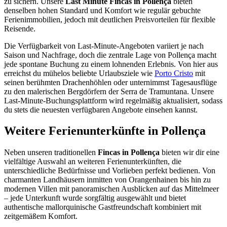
zu sichern. Unsere
Last Minute Fincas in Pollença
bieten
denselben hohen Standard und Komfort wie regulär gebuchte
Ferienimmobilien, jedoch mit deutlichen Preisvorteilen für flexible
Reisende.
Die Verfügbarkeit von Last-Minute-Angeboten variiert je nach
Saison und Nachfrage, doch die zentrale Lage von Pollença macht
jede spontane Buchung zu einem lohnenden Erlebnis. Von hier aus
erreichst du mühelos beliebte Urlaubsziele wie
Porto Cristo
mit
seinen berühmten Drachenhöhlen oder unternimmst Tagesausflüge
zu den malerischen Bergdörfern der Serra de Tramuntana. Unsere
Last-Minute-Buchungsplattform wird regelmäßig aktualisiert, sodass
du stets die neuesten verfügbaren Angebote einsehen kannst.
Weitere Ferienunterkünfte in Pollença
Neben unseren traditionellen
Fincas in Pollença
bieten wir dir eine
vielfältige Auswahl an weiteren Ferienunterkünften, die
unterschiedliche Bedürfnisse und Vorlieben perfekt bedienen. Von
charmanten Landhäusern inmitten von Orangenhainen bis hin zu
modernen Villen mit panoramischen Ausblicken auf das Mittelmeer
– jede Unterkunft wurde sorgfältig ausgewählt und bietet
authentische mallorquinische Gastfreundschaft kombiniert mit
zeitgemäßem Komfort.