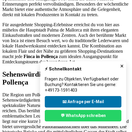
Erinnerungen perfekt vervollständigen. Besonders der wöchentliche
Markt bietet eine authentische Atmosphäre und die Gelegenheit,
direkt mit lokalen Produzenten in Kontakt zu treten.
Für ausgedehnte Shopping-Erlebnisse erreichst du von hier aus
mühelos die Hauptstadt Palma de Mallorca mit ihren eleganten
Einkaufsstraßen und modernen Zentren. Auch der berühmte Markt
von Inca ist einen Besuch wert, wo du traditionelle Lederwaren und
lokale Handwerkskunst entdecken kannst. Die Kombination aus
lokalem Flair und der Nähe zu größeren Shopping-Destinationen
macht jede
Finca in Pollença
zum idealen Ausgangspunkt für
Entdeckungstouren der besonderen Art.
✕
⚡ Schnellkontakt
Sehenswürdigkeiten in der Nähe von
Fragen zu Objekten, Verfügbarkeit oder
Pollença
Buchung? Kontaktieren Sie uns gerne:
+49173-1591403
Die Region um Pollença beherbergt eine faszinierende Vielfalt an
Sehenswürdigkeiten, die von historischen Monumenten über
📧 Anfrage per E-Mail
spektakuläre Naturschauplätze bis hin zu kulturellen Höhepunkten
reichen. Das berühmte Cap de Formentor mit seinem
💬 WhatsApp schreiben
emblematischen Leuchtturm und den atemberaubenden Klippen
liegt nur eine kurze Fahrt von deiner
Finca in Pollença
entfernt und
bietet unvergessliche Panoramaaussichten über das Mittelmeer. Die
historische Brücke und die mittelalterlichen Gassen der Stadt selbst