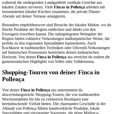
während die umliegenden Landgasthöfe rustikale Gerichte aus
lokalen Zutaten servieren. Viele
Fincas in Pollença
arbeiten mit
renommierten lokalen Köchen zusammen, die private Dinner-
Abende auf deiner Terrasse arrangieren.
Besonders empfehlenswert sind Besuche der lokalen Märkte, wo du
frische Produkte der Region entdecken und direkt von den
Erzeugern erwerben kannst. Die nahegelegenen Weingüter der
Region bieten exklusive Verkostungen mallorquinischer Weine, die
perfekt zu den regionalen Spezialitäten harmonieren. Auch
Kochkurse in traditionellen Techniken oder Olivenöl-Verkostungen
auf historischen Possessions bereichern deinen kulinarischen
Horizont. Von deiner
Finca in Pollença
aus erreichst du zudem die
gastronomischen Highlights von Sóller oder Valldemossa.
Shopping-Touren von deiner Finca in
Pollença
Von deiner
Finca in Pollença
aus unternimmst du
abwechslungsreiche Shopping-Touren, die von traditionellen
Wochenmärkten bis hin zu exklusiven Boutiquen eine
beeindruckende Vielfalt bieten. Die charmanten Geschäfte in der
Altstadt von Pollença führen handwerkliche Produkte, lokale
Spezialitäten und einzigartige Souvenirs, die deine Mallorca-