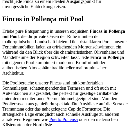
macht jede Finca zu einem idealen Ausgangspunkt für
unvergessliche Entdeckungsreisen.
Fincas in Pollença mit Pool
Erlebe pure Entspannung in unseren exquisiten
Fincas in Pollença
mit Pool
, die dir private Oasen der Ruhe inmitten der
mallorquinischen Landschaft bieten. Die kristallklaren Pools unserer
Ferienimmobilien laden zu erfrischenden Morgenschwimmen ein,
während du den Blick über die charakteristischen Olivenhaine und
Mandelbäume der Region schweifen lässt. Jede
Finca in Pollença
mit eigenem Pool kombiniert modernen Komfort mit der
authentischen Atmosphäre traditioneller mallorquinischer
Architektur.
Die Poolbereiche unserer Fincas sind mit komfortablen
Sonnenliegen, schattenspendenden Terrassen und oft auch mit
Außenküchen ausgestattet, die perfekt für gesellige Grillabende
unter dem mediterranen Sternenhimmel geeignet sind. Von den
Poolterrassen aus genießt du spektakuläre Ausblicke auf die Serra de
Tramuntana oder das nahegelegene Cap de Formentor. Die
strategische Lage ermöglicht auch schnelle Ausflüge zu anderen
attraktiven Regionen wie
Puerto Pollensa
oder den malerischen
Küstenorten der Nordküste.