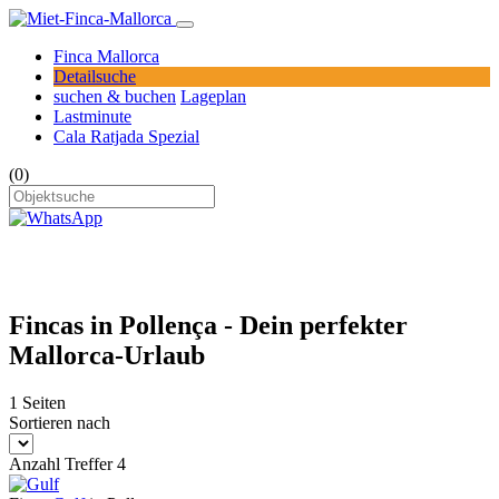
Finca Mallorca
Detailsuche
suchen & buchen
Lageplan
Lastminute
Cala Ratjada Spezial
(0)
Fincas in Pollença - Dein perfekter
Mallorca-Urlaub
1 Seiten
Sortieren nach
Anzahl Treffer 4