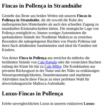
Fincas in Pollença in Strandnähe
Genieße das Beste aus beiden Welten mit unseren
Fincas in
Pollença in Strandnähe
, die dir sowohl die Ruhe des
mallorquinischen Hinterlandes als auch den schnellen Zugang zu
traumhaften Küstenabschnitten bieten. Die strategische Lage von
Pollença ermöglicht es, binnen weniger Autominuten die
spektakulären Strände der Nordküste Mallorcas zu erreichen.
Besonders die nahegelegenen Buchten von Puerto Pollensa mit
ihren flach abfallenden Sandstränden sind ideal für Familien mit
Kindern.
Von deiner
Finca in Pollença
aus erreichst du mühelos die
berühmten Strände von
Cala Ratjada
oder die versteckten Buchten
entlang der Küste bis hin zu
Cala Millor
. Die Kombination aus
privatem Rückzugsort in der Natur und der Nähe zu erstklassigen
Wassersportmöglichkeiten, Strandrestaurants und maritimen
Aktivitäten macht diese Fincas zu einer perfekten Wahl für
abwechslungsreiche Mallorca-Aufenthalte.
Luxus-Fincas in Pollença
Erlebe unvergleichlichen Luxus in unseren exklusiven
Luxus-