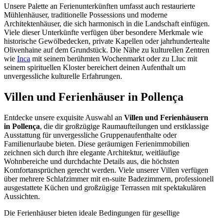
Unsere Palette an Ferienunterkünften umfasst auch restaurierte
Mühlenhäuser, traditionelle Possessions und moderne
Architektenhäuser, die sich harmonisch in die Landschaft einfügen.
Viele dieser Unterkünfte verfügen über besondere Merkmale wie
historische Gewölbedecken, private Kapellen oder jahrhundertealte
Olivenhaine auf dem Grundstück. Die Nähe zu kulturellen Zentren
wie
Inca
mit seinem berühmten Wochenmarkt oder zu Lluc mit
seinem spirituellen Kloster bereichert deinen Aufenthalt um
unvergessliche kulturelle Erfahrungen.
Villen und Ferienhäuser in Pollença
Entdecke unsere exquisite Auswahl an
Villen und Ferienhäusern
in Pollença
, die dir großzügige Raumaufteilungen und erstklassige
Ausstattung für unvergessliche Gruppenaufenthalte oder
Familienurlaube bieten. Diese geräumigen Ferienimmobilien
zeichnen sich durch ihre elegante Architektur, weitläufige
Wohnbereiche und durchdachte Details aus, die höchsten
Komfortansprüchen gerecht werden. Viele unserer Villen verfügen
über mehrere Schlafzimmer mit en-suite Badezimmern, professionell
ausgestattete Küchen und großzügige Terrassen mit spektakulären
Aussichten.
Die Ferienhäuser bieten ideale Bedingungen für gesellige