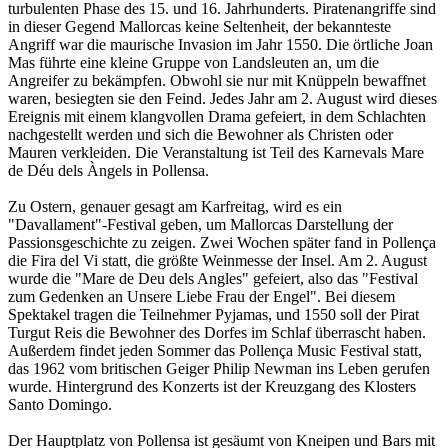
turbulenten Phase des 15. und 16. Jahrhunderts. Piratenangriffe sind
in dieser Gegend Mallorcas keine Seltenheit, der bekannteste
Angriff war die maurische Invasion im Jahr 1550. Die örtliche Joan
Mas führte eine kleine Gruppe von Landsleuten an, um die
Angreifer zu bekämpfen. Obwohl sie nur mit Knüppeln bewaffnet
waren, besiegten sie den Feind. Jedes Jahr am 2. August wird dieses
Ereignis mit einem klangvollen Drama gefeiert, in dem Schlachten
nachgestellt werden und sich die Bewohner als Christen oder
Mauren verkleiden. Die Veranstaltung ist Teil des Karnevals Mare
de Déu dels Àngels in Pollensa.
Zu Ostern, genauer gesagt am Karfreitag, wird es ein
"Davallament"-Festival geben, um Mallorcas Darstellung der
Passionsgeschichte zu zeigen. Zwei Wochen später fand in Pollença
die Fira del Vi statt, die größte Weinmesse der Insel. Am 2. August
wurde die "Mare de Deu dels Angles" gefeiert, also das "Festival
zum Gedenken an Unsere Liebe Frau der Engel". Bei diesem
Spektakel tragen die Teilnehmer Pyjamas, und 1550 soll der Pirat
Turgut Reis die Bewohner des Dorfes im Schlaf überrascht haben.
Außerdem findet jeden Sommer das Pollença Music Festival statt,
das 1962 vom britischen Geiger Philip Newman ins Leben gerufen
wurde. Hintergrund des Konzerts ist der Kreuzgang des Klosters
Santo Domingo.
Der Hauptplatz von Pollensa ist gesäumt von Kneipen und Bars mit