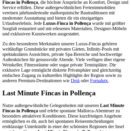
Fincas in Pollença
, die höchste Ansprüche an Komfort, Design und
Service erfüllen. Diese außergewöhnlichen Ferienimmobilien
vereinen jahrhundertealte mallorquinische Bautraditionen mit
modernster Ausstattung und bieten dir ein einzigartiges
Urlaubserlebnis. Jede
Luxus-Finca in Pollença
wurde mit größter
Sorgfalt restauriert und mit erlesenen Materialien, Designer-Möbeln
und exklusiven Kunstwerken ausgestattet.
Zu den besonderen Merkmalen unserer Luxus-Fincas gehören
weitläufige Grundstücke mit privaten Gärten, Infinity-Pools mit
spektakulären Aussichten, private Spa-Bereiche und hochwertige
Außenküchen für genussvolle Abende. Viele verfügen über eigene
Weinkeller, Fitnessräume oder sogar private Tennisplätze. Die
exklusive Lage ermöglicht diskrete Privatsphäre und gleichzeitig
einfachen Zugang zu kulturellen Highlights der Region sowie zu
anderen Premium-Destinationen wie
Deià
oder
Fornalutx
.
Last Minute Fincas in Pollença
Nutze außergewöhnliche Gelegenheiten mit unseren
Last Minute
Fincas in Pollença
und erlebe spontane Mallorca-Abenteuer zu
besonders attraktiven Konditionen. Diese kurzfristigen Angebote
ermöglichen es dir, auch bei spontanen Reiseentscheidungen
erstklassige Unterkünfte in einer der schönsten Regionen der Insel