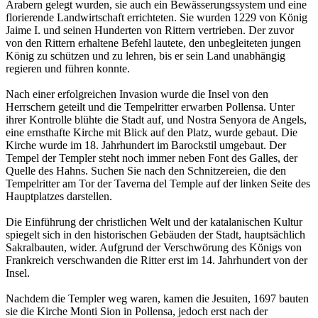
Arabern gelegt wurden, sie auch ein Bewässerungssystem und eine
florierende Landwirtschaft errichteten. Sie wurden 1229 von König
Jaime I. und seinen Hunderten von Rittern vertrieben. Der zuvor
von den Rittern erhaltene Befehl lautete, den unbegleiteten jungen
König zu schützen und zu lehren, bis er sein Land unabhängig
regieren und führen konnte.
Nach einer erfolgreichen Invasion wurde die Insel von den
Herrschern geteilt und die Tempelritter erwarben Pollensa. Unter
ihrer Kontrolle blühte die Stadt auf, und Nostra Senyora de Angels,
eine ernsthafte Kirche mit Blick auf den Platz, wurde gebaut. Die
Kirche wurde im 18. Jahrhundert im Barockstil umgebaut. Der
Tempel der Templer steht noch immer neben Font des Galles, der
Quelle des Hahns. Suchen Sie nach den Schnitzereien, die den
Tempelritter am Tor der Taverna del Temple auf der linken Seite des
Hauptplatzes darstellen.
Die Einführung der christlichen Welt und der katalanischen Kultur
spiegelt sich in den historischen Gebäuden der Stadt, hauptsächlich
Sakralbauten, wider. Aufgrund der Verschwörung des Königs von
Frankreich verschwanden die Ritter erst im 14. Jahrhundert von der
Insel.
Nachdem die Templer weg waren, kamen die Jesuiten, 1697 bauten
sie die Kirche Monti Sion in Pollensa, jedoch erst nach der