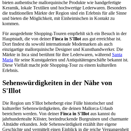
bieten authentische mallorquinische Produkte wie handgefertigte
Keramik, lokale Textilien und hochwertige Lederwaren. Besonders
die traditionellen Märkte der Region sind ein Erlebnis für alle Sinne
und bieten die Möglichkeit, mit Einheimischen in Kontakt zu
kommen.
Für ausgedehnte Shopping-Touren empfiehlt sich ein Besuch in der
Hauptstadt, die von deiner
Finca in S'Illot
aus gut erreichbar ist.
Dort findest du sowohl internationale Modemarken als auch
einzigartige mallorquinische Designer und Kunsthandwerker. Die
Märkte in Inca sind berühmt für ihre Lederwaren, während
Santa
Maria
für seine Kunstgalerien und Antiquitätengeschäfte bekannt ist.
Diese Vielfalt macht jede Shopping-Tour zu einem kulturellen
Erlebnis.
Sehenswürdigkeiten in der Nähe von
S'Illot
Die Region um S'Illot beherbergt eine Fülle historischer und
kultureller Sehenswürdigkeiten, die deinen Mallorca-Urlaub
bereichern werden. Von deiner
Finca in S'Illot
aus kannst du
jahrhundertealte Klöster, beeindruckende Burgruinen und charmante
Altstädte erkunden. Jede Sehenswürdigkeit erzählt ihre eigene
Geschichte und vermittelt einen Einblick in die reiche Vergangenheit