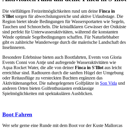
Die vielfältigen Freizeitmöglichkeiten rund um deine
Finca in
S'Illot
sorgen für abwechslungsreiche und aktive Urlaubstage. Die
Region bietet ideale Bedingungen für Wassersportarten wie Segeln,
Tauchen und Schnorcheln. Die kristallklaren Gewässer der Ostküste
sind perfekt für Unterwasseraktivitäten, während die konstanten
Winde optimale Segelbedingungen schaffen. Für Naturliebhaber
gibt es zahlreiche Wanderwege durch die malerische Landschaft des
Inselinneren.
Besondere Erlebnisse bieten auch Bootfahrten, Events von Gloria
Events Conni von Antje und aufregende Wasseraktivitäten wie
Aqua Rocket Water, die alle von deiner
Finca in S'Illot
aus leicht
erreichbar sind. Radtouren durch die sanften Hügel der Umgebung
oder Reitausflüge zu versteckten Buchten ergänzen das
Aktivitätenangebot. Die nahegelegenen Golfplätze in
Son Vida
und
anderen Orten bieten Golfenthusiasten erstklassige
Spielmöglichkeiten mit spektakulären Ausblicken.
Boot Fahren
Wer sehr gerne eine Runde mit dem Boot vor der Kuste Mallorcas