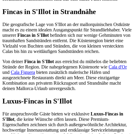
Fincas in S'Illot in Strandnähe
Die geografische Lage von S'Illot an der mallorquinischen Ostküste
macht es zu einem idealen Ausgangspunkt für Strandliebhaber. Viele
unserer
Fincas in S'Illot
befinden sich nur wenige Gehminuten von
traumhaften Sandstränden entfernt. Die Küstenregion bietet eine
Vielzahl von Buchten und Stränden, die von kleinen versteckten
Calas bis hin zu weitläufigen Sandstränden reichen.
Von deiner
Finca in S'Illot
aus erreichst du mühelos die beliebten
Strände der Region. Die nahegelegenen Küstenorte wie
Cala d'Or
und
Cala Figuera
bieten zusätzlich malerische Häfen und
ausgezeichnete Restaurants direkt am Meer. Diese einzigartige
Kombination aus privatem Rückzugsort und Strandnähe macht
deinen Mallorca-Urlaub unvergesslich.
Luxus-Fincas in S'Illot
Für anspruchsvolle Gäste bieten wir exklusive
Luxus-Fincas in
S'Illot
, die keine Wünsche offen lassen. Diese Premium-
Eigenschaften zeichnen sich durch außergewöhnliche Architektur,
hochwertige Innenausstattung und erstklassige Serviceleistungen