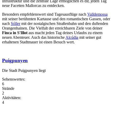
Infrastruktur und die zentrale Lage ermöglichen es dir, jeden Tag
neue Facetten Mallorcas zu entdecken.
Besonders empfehlenswert sind Tagesausflüge nach
Valldemossa
mit seiner berühmten Kartause und den romantischen Gassen, oder
nach
Sóller
mit der nostalgischen Straßenbahn und den duftenden
Orangenhainen. Die Vielfalt der erreichbaren Ziele von deiner
Finca in S'Illot
aus macht jeden Tag deines Urlaubs zu einem
neuen Abenteuer. Auch das historische
Alcúdia
mit seiner gut
erhaltenen Stadtmauer ist einen Besuch wert.
Puigpunyen
Die Stadt Puigpunyen liegt
Sehenswertes:
6
Strände
2
Aktivitäten:
4