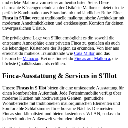
und erlebe Mallorca von seiner authentischsten Seite. Diese
charmante Küstengemeinde an der Ostküste Mallorcas bietet dir die
perfekte Kombination aus Strandurlaub und ländlicher Ruhe. Eine
Finca in S'Illot
vereint traditionelle mallorquinische Architektur mit
modernen Annehmlichkeiten und erstklassigem Komfort für deinen
unvergesslichen Urlaub.
Die privilegierte Lage von S'Illot ermöglicht es dir, sowohl die
entspannte Atmosphäre einer privaten Finca zu genießen als auch
die lebendigen Küstenorte der Region zu erkunden. Von hier aus
erreichst du mühelos Traumstrände wie
Cala Millor
und das
historische
Manacor
. Bei uns findest du
Fincas auf Mallorca
, die
höchste Qualitätsstandards erfüllen.
Finca-Ausstattung & Services in S'Illot
Unsere
Fincas in S'Illot
bieten dir eine umfassende Ausstattung für
einen komfortablen Aufenthalt. Jede Ferienimmobilie verfügt über
moderne Küchen mit hochwertigen Geräten, gemütliche
Wohnbereiche mit traditionellen mallorquinischen Elementen und
komfortable Schlafzimmer für erholsame Nächte. Die meisten
Fincas sind klimatisiert und bieten kostenloses WLAN, sodass du
jederzeit mit der Außenwelt verbunden bleibst.