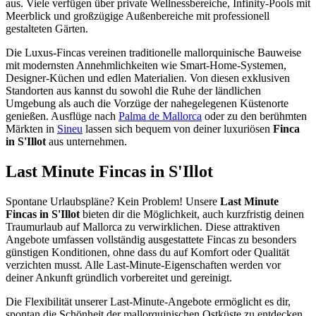
aus. Viele verfügen über private Wellnessbereiche, Infinity-Pools mit
Meerblick und großzügige Außenbereiche mit professionell
gestalteten Gärten.
Die Luxus-Fincas vereinen traditionelle mallorquinische Bauweise
mit modernsten Annehmlichkeiten wie Smart-Home-Systemen,
Designer-Küchen und edlen Materialien. Von diesen exklusiven
Standorten aus kannst du sowohl die Ruhe der ländlichen
Umgebung als auch die Vorzüge der nahegelegenen Küstenorte
genießen. Ausflüge nach
Palma de Mallorca
oder zu den berühmten
Märkten in
Sineu
lassen sich bequem von deiner luxuriösen
Finca
in S'Illot
aus unternehmen.
Last Minute Fincas in S'Illot
Spontane Urlaubspläne? Kein Problem! Unsere
Last Minute
Fincas in S'Illot
bieten dir die Möglichkeit, auch kurzfristig deinen
Traumurlaub auf Mallorca zu verwirklichen. Diese attraktiven
Angebote umfassen vollständig ausgestattete Fincas zu besonders
günstigen Konditionen, ohne dass du auf Komfort oder Qualität
verzichten musst. Alle Last-Minute-Eigenschaften werden vor
deiner Ankunft gründlich vorbereitet und gereinigt.
Die Flexibilität unserer Last-Minute-Angebote ermöglicht es dir,
spontan die Schönheit der mallorquinischen Ostküste zu entdecken.