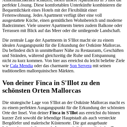
perfekte Lösung. Diese komfortablen Unterkünfte kombinieren die
Bequemlichkeit eines Hotels mit der Flexibilität einer
Ferienwohnung. Jedes Apartment verfügt über eine voll
ausgestattete Küche, einen gemütlichen Wohnbereich und moderne
Badezimmer. Viele unserer Apartments bieten zudem Balkone oder
Terrassen mit Blick auf das Meer oder die umliegende Landschaft.
Die zentrale Lage der Apartments in S'Illot macht sie zu einem
idealen Ausgangspunkt für die Erkundung der Ostküste Mallorcas.
Du befindest dich in unmittelbarer Nähe zu Restaurants, Geschäften
und Stränden, während gleichzeitig die Ruhe und Entspannung
nicht zu kurz kommen. Von hier aus erreichst du leicht beliebte Ziele
wie
Cala Mendia
oder das charmante
Son Servera
mit seinen
traditionellen mallorquinischen Märkten.
Von deiner Finca in S'Illot zu den
schönsten Orten Mallorcas
Die strategische Lage von S'Illot an der Ostküste Mallorcas macht es
zu einem perfekten Ausgangspunkt für die Erkundung der schönsten
Orte der Insel. Von deiner
Finca in S'Illot
aus erreichst du binnen
kurzer Zeit sowohl die lebendige Hauptstadt als auch versteckte
Bergdörfer und malerische Küstenorte. Die gut ausgebaute