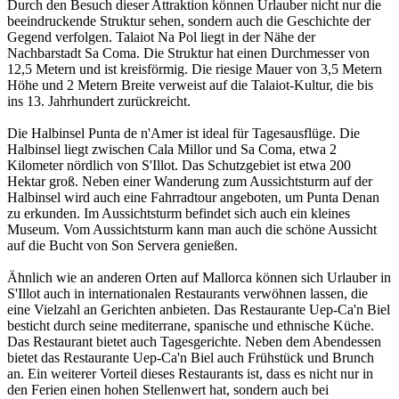
Durch den Besuch dieser Attraktion können Urlauber nicht nur die
beeindruckende Struktur sehen, sondern auch die Geschichte der
Gegend verfolgen. Talaiot Na Pol liegt in der Nähe der
Nachbarstadt Sa Coma. Die Struktur hat einen Durchmesser von
12,5 Metern und ist kreisförmig. Die riesige Mauer von 3,5 Metern
Höhe und 2 Metern Breite verweist auf die Talaiot-Kultur, die bis
ins 13. Jahrhundert zurückreicht.
Die Halbinsel Punta de n'Amer ist ideal für Tagesausflüge. Die
Halbinsel liegt zwischen Cala Millor und Sa Coma, etwa 2
Kilometer nördlich von S'Illot. Das Schutzgebiet ist etwa 200
Hektar groß. Neben einer Wanderung zum Aussichtsturm auf der
Halbinsel wird auch eine Fahrradtour angeboten, um Punta Denan
zu erkunden. Im Aussichtsturm befindet sich auch ein kleines
Museum. Vom Aussichtsturm kann man auch die schöne Aussicht
auf die Bucht von Son Servera genießen.
Ähnlich wie an anderen Orten auf Mallorca können sich Urlauber in
S'Illot auch in internationalen Restaurants verwöhnen lassen, die
eine Vielzahl an Gerichten anbieten. Das Restaurante Uep-Ca'n Biel
besticht durch seine mediterrane, spanische und ethnische Küche.
Das Restaurant bietet auch Tagesgerichte. Neben dem Abendessen
bietet das Restaurante Uep-Ca'n Biel auch Frühstück und Brunch
an. Ein weiterer Vorteil dieses Restaurants ist, dass es nicht nur in
den Ferien einen hohen Stellenwert hat, sondern auch bei