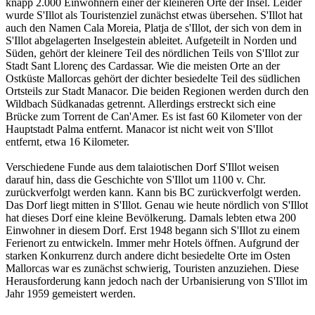
knapp 2.000 Einwohnern einer der kleineren Orte der Insel. Leider
wurde S'Illot als Touristenziel zunächst etwas übersehen. S'Illot hat
auch den Namen Cala Moreia, Platja de s'Illot, der sich von dem in
S'Illot abgelagerten Inselgestein ableitet. Aufgeteilt in Norden und
Süden, gehört der kleinere Teil des nördlichen Teils von S'Illot zur
Stadt Sant Llorenç des Cardassar. Wie die meisten Orte an der
Ostküste Mallorcas gehört der dichter besiedelte Teil des südlichen
Ortsteils zur Stadt Manacor. Die beiden Regionen werden durch den
Wildbach Südkanadas getrennt. Allerdings erstreckt sich eine
Brücke zum Torrent de Can'Amer. Es ist fast 60 Kilometer von der
Hauptstadt Palma entfernt. Manacor ist nicht weit von S'Illot
entfernt, etwa 16 Kilometer.
Verschiedene Funde aus dem talaiotischen Dorf S'Illot weisen
darauf hin, dass die Geschichte von S'Illot um 1100 v. Chr.
zurückverfolgt werden kann. Kann bis BC zurückverfolgt werden.
Das Dorf liegt mitten in S'Illot. Genau wie heute nördlich von S'Illot
hat dieses Dorf eine kleine Bevölkerung. Damals lebten etwa 200
Einwohner in diesem Dorf. Erst 1948 begann sich S'Illot zu einem
Ferienort zu entwickeln. Immer mehr Hotels öffnen. Aufgrund der
starken Konkurrenz durch andere dicht besiedelte Orte im Osten
Mallorcas war es zunächst schwierig, Touristen anzuziehen. Diese
Herausforderung kann jedoch nach der Urbanisierung von S'Illot im
Jahr 1959 gemeistert werden.