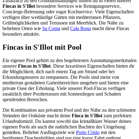
Zusätzlich zu den Grundausstattungen findest du in vielen unserer
Fincas in S'Illot
besondere Services wie Reinigungsservice,
Concierge-Betreuung oder sogar Kochservice. Viele Eigenschaften
verfügen über weitläufige Gärten mit mediterranen Pflanzen,
Grillmöglichkeiten und Terrassen mit Meerblick. Die Nähe zu
beliebten Orten wie
Sa Coma
und
Cala Bona
macht diese Fincas
besonders attraktiv.
Fincas in S'Illot mit Pool
Ein eigener Pool gehört zu den begehrtesten Ausstattungsmerkmalen
unserer
Fincas in S'Illot
. Diese luxuriösen Eigenschaften bieten dir
die Möglichkeit, dich nach einem Tag am Strand oder bei
Erkundungstouren zu entspannen. Die Pools sind meist von
mediterran gestalteten Gartenbereichen umgeben und bieten eine
private Oase der Erholung. Viele unserer Pool-Fincas verfügen
zusätzlich über Poolterrassen mit Sonnenliegen und Schatten
spendenden Bereichen.
Die Kombination aus privatem Pool und der Nähe zu den schönsten
Stränden der Ostküste macht deine
Finca in S'Illot
zum perfekten
Urlaubsdomizil. Du kannst sowohl das kristallklare Wasser deines
eigenen Pools als auch die natürlichen Buchten der Umgebung
genießen. Beliebte Ausflugsziele wie
Porto Cristo
mit den
berühmten Drachenhöhlen sind nur eine kurze Fahrt entfernt.