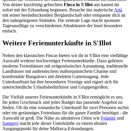
Von deiner kurzfristig gebuchten
Finca in S'Illot
aus kannst du
sofort mit der Erkundung beginnen. Besuche das malerische
Artà
mit seiner beeindruckenden Berglandschaft oder entspanne dich an
den nahegelegenen Stränden. Die zentrale Lage macht spontane
Tagesausflüge zu verschiedenen Attraktionen der Insel besonders
einfach.
Weitere Ferienunterkünfte in S'Illot
Neben den klassischen Fincas bieten wir dir in S'Illot eine vielfältige
Auswahl weiterer hochwertiger Ferienunterkünfte. Dazu gehören
moderne Ferienhäuser mit zeitgenössischer Ausstattung, traditionelle
Landhäuser mit authentischem mallorquinischem Charme und
komfortable Bungalows mit direktem Gartenzugang. Jede
Unterkunftsart hat ihre besonderen Vorzüge und eignet sich für
unterschiedliche Urlaubsbedürfnisse und Gruppengrößen.
Die Vielfalt unserer Ferienunterkünfte in S'Illot ermöglicht es uns,
für jeden Geschmack und jedes Budget das passende Angebot zu
finden. Ob du eine romantische Unterkunft für zwei Personen suchst
oder ein geräumiges Ferienhaus für die ganze Familie benötigst - die
Auswahl ist groß. Die Nähe zu attraktiven Orten wie
Felanitx
und
Santanyí
macht jede dieser Unterkünfte zu einem idealen
Ausgangspunkt für deine Mallorca-Erkundungen.