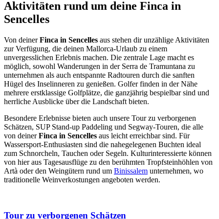
Aktivitäten rund um deine Finca in
Sencelles
Von deiner
Finca in Sencelles
aus stehen dir unzählige Aktivitäten
zur Verfügung, die deinen Mallorca-Urlaub zu einem
unvergesslichen Erlebnis machen. Die zentrale Lage macht es
möglich, sowohl Wanderungen in der Serra de Tramuntana zu
unternehmen als auch entspannte Radtouren durch die sanften
Hügel des Inselinneren zu genießen. Golfer finden in der Nähe
mehrere erstklassige Golfplätze, die ganzjährig bespielbar sind und
herrliche Ausblicke über die Landschaft bieten.
Besondere Erlebnisse bieten auch unsere Tour zu verborgenen
Schätzen, SUP Stand-up Paddeling und Segway-Touren, die alle
von deiner
Finca in Sencelles
aus leicht erreichbar sind. Für
Wassersport-Enthusiasten sind die nahegelegenen Buchten ideal
zum Schnorcheln, Tauchen oder Segeln. Kulturinteressierte können
von hier aus Tagesausflüge zu den berühmten Tropfsteinhöhlen von
Artà oder den Weingütern rund um
Binissalem
unternehmen, wo
traditionelle Weinverkostungen angeboten werden.
Tour zu verborgenen Schätzen