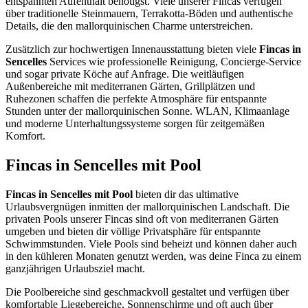
entspannten Aufenthalt benötigst. Viele unserer Fincas verfügen
über traditionelle Steinmauern, Terrakotta-Böden und authentische
Details, die den mallorquinischen Charme unterstreichen.
Zusätzlich zur hochwertigen Innenausstattung bieten viele
Fincas in
Sencelles
Services wie professionelle Reinigung, Concierge-Service
und sogar private Köche auf Anfrage. Die weitläufigen
Außenbereiche mit mediterranen Gärten, Grillplätzen und
Ruhezonen schaffen die perfekte Atmosphäre für entspannte
Stunden unter der mallorquinischen Sonne. WLAN, Klimaanlage
und moderne Unterhaltungssysteme sorgen für zeitgemäßen
Komfort.
Fincas in Sencelles mit Pool
Fincas in Sencelles mit Pool
bieten dir das ultimative
Urlaubsvergnügen inmitten der mallorquinischen Landschaft. Die
privaten Pools unserer Fincas sind oft von mediterranen Gärten
umgeben und bieten dir völlige Privatsphäre für entspannte
Schwimmstunden. Viele Pools sind beheizt und können daher auch
in den kühleren Monaten genutzt werden, was deine Finca zu einem
ganzjährigen Urlaubsziel macht.
Die Poolbereiche sind geschmackvoll gestaltet und verfügen über
komfortable Liegebereiche, Sonnenschirme und oft auch über