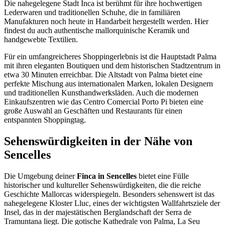
Die nahegelegene Stadt Inca ist berühmt für ihre hochwertigen
Lederwaren und traditionellen Schuhe, die in familiären
Manufakturen noch heute in Handarbeit hergestellt werden. Hier
findest du auch authentische mallorquinische Keramik und
handgewebte Textilien.
Für ein umfangreicheres Shoppingerlebnis ist die Hauptstadt Palma
mit ihren eleganten Boutiquen und dem historischen Stadtzentrum in
etwa 30 Minuten erreichbar. Die Altstadt von Palma bietet eine
perfekte Mischung aus internationalen Marken, lokalen Designern
und traditionellen Kunsthandwerksläden. Auch die modernen
Einkaufszentren wie das Centro Comercial Porto Pi bieten eine
große Auswahl an Geschäften und Restaurants für einen
entspannten Shoppingtag.
Sehenswürdigkeiten in der Nähe von
Sencelles
Die Umgebung deiner
Finca in Sencelles
bietet eine Fülle
historischer und kultureller Sehenswürdigkeiten, die die reiche
Geschichte Mallorcas widerspiegeln. Besonders sehenswert ist das
nahegelegene Kloster Lluc, eines der wichtigsten Wallfahrtsziele der
Insel, das in der majestätischen Berglandschaft der Serra de
Tramuntana liegt. Die gotische Kathedrale von Palma, La Seu