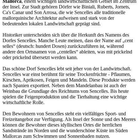
Mallorca
, einem wichtigen landwirtschaftlichen Gebiet im Zentrum
der Insel. Zur Stadt gehören Dörfer wie Biniali, Ruberts, Jornets,
Ca's Canar und Son Arrosa, die wie Sencelles alle traditionelle
mallorquinische Architektur aufweisen und stark von der
bedeutenden lokalen Landwirtschaft geprägt sind.
Historiker unterscheiden sich über die Herkunft des Namens des
Dorfes Sencelles. Manche Leute meinen, dass der Name auf „cent
selles“ (deutsch: hundert Dosen) zurückzuführen ist, während
andere den Ortsnamen von „centelles“ ableiten, was mit prickelnd
oder prickelnd übersetzt werden kann.
Das schöne Dorf Sencelles lebt seit jeher von der Landwirtschaft.
Sencelles war einst berühmt für seine Trockenfrüchte - Pflaumen,
Kirschen, Aprikosen, Feigen und Mandeln. Diese Produkte werden
nach Spanien exportiert. Neben dem Mandelanbau ist auch der
Weinbau die Grundlage des Reichtums von Sencelles. Bis heute
spielen die Feigenproduktion und die Tierhaltung eine wichtige
wirtschaftliche Rolle.
Den Bewohnern von Sencelles steht ein vielfältiges Sport- und
Freizeitangebot zur Verfügung. Als Insel der Sonne und des Meeres
können die Bewohner dieses idyllischen Ortes die herrlichen
Sandstrände im Norden und die wunderschöne Küste im Süden
Mallorcas zum Schwimmen und Sonnenbaden nutzen.