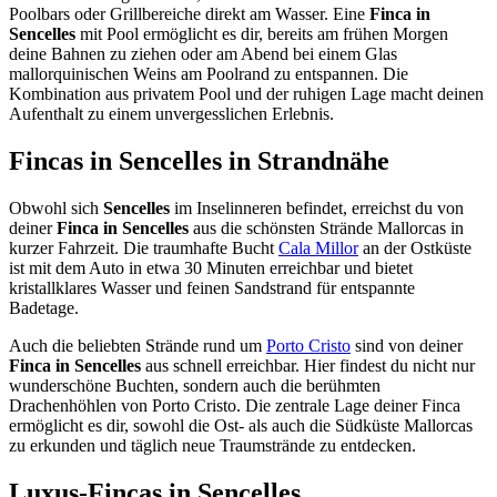
Poolbars oder Grillbereiche direkt am Wasser. Eine
Finca in
Sencelles
mit Pool ermöglicht es dir, bereits am frühen Morgen
deine Bahnen zu ziehen oder am Abend bei einem Glas
mallorquinischen Weins am Poolrand zu entspannen. Die
Kombination aus privatem Pool und der ruhigen Lage macht deinen
Aufenthalt zu einem unvergesslichen Erlebnis.
Fincas in Sencelles in Strandnähe
Obwohl sich
Sencelles
im Inselinneren befindet, erreichst du von
deiner
Finca in Sencelles
aus die schönsten Strände Mallorcas in
kurzer Fahrzeit. Die traumhafte Bucht
Cala Millor
an der Ostküste
ist mit dem Auto in etwa 30 Minuten erreichbar und bietet
kristallklares Wasser und feinen Sandstrand für entspannte
Badetage.
Auch die beliebten Strände rund um
Porto Cristo
sind von deiner
Finca in Sencelles
aus schnell erreichbar. Hier findest du nicht nur
wunderschöne Buchten, sondern auch die berühmten
Drachenhöhlen von Porto Cristo. Die zentrale Lage deiner Finca
ermöglicht es dir, sowohl die Ost- als auch die Südküste Mallorcas
zu erkunden und täglich neue Traumstrände zu entdecken.
Luxus-Fincas in Sencelles