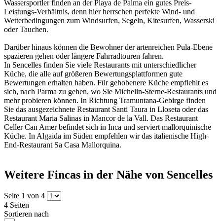
Wassersportler finden an der Playa de Palma ein gutes Preis-
Leistungs-Verhältnis, denn hier herrschen perfekte Wind- und
Wetterbedingungen zum Windsurfen, Segeln, Kitesurfen, Wasserski
oder Tauchen.
Darüber hinaus können die Bewohner der artenreichen Pula-Ebene
spazieren gehen oder längere Fahrradtouren fahren.
In Sencelles finden Sie viele Restaurants mit unterschiedlicher
Küche, die alle auf größeren Bewertungsplattformen gute
Bewertungen erhalten haben. Für gehobenere Küche empfiehlt es
sich, nach Parma zu gehen, wo Sie Michelin-Sterne-Restaurants und
mehr probieren können. In Richtung Tramuntana-Gebirge finden
Sie das ausgezeichnete Restaurant Santi Taura in Lloseta oder das
Restaurant Maria Salinas in Mancor de la Vall. Das Restaurant
Celler Can Amer befindet sich in Inca und serviert mallorquinische
Küche. In Algaida im Süden empfehlen wir das italienische High-
End-Restaurant Sa Casa Mallorquina.
Weitere Fincas in der Nähe von Sencelles
Seite 1 von 4
4 Seiten
Sortieren nach