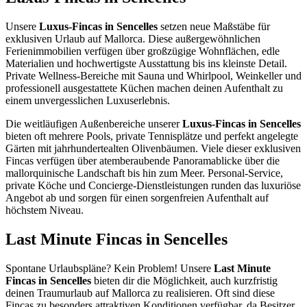
Unsere
Luxus-Fincas in Sencelles
setzen neue Maßstäbe für
exklusiven Urlaub auf Mallorca. Diese außergewöhnlichen
Ferienimmobilien verfügen über großzügige Wohnflächen, edle
Materialien und hochwertigste Ausstattung bis ins kleinste Detail.
Private Wellness-Bereiche mit Sauna und Whirlpool, Weinkeller und
professionell ausgestattete Küchen machen deinen Aufenthalt zu
einem unvergesslichen Luxuserlebnis.
Die weitläufigen Außenbereiche unserer
Luxus-Fincas in Sencelles
bieten oft mehrere Pools, private Tennisplätze und perfekt angelegte
Gärten mit jahrhundertealten Olivenbäumen. Viele dieser exklusiven
Fincas verfügen über atemberaubende Panoramablicke über die
mallorquinische Landschaft bis hin zum Meer. Personal-Service,
private Köche und Concierge-Dienstleistungen runden das luxuriöse
Angebot ab und sorgen für einen sorgenfreien Aufenthalt auf
höchstem Niveau.
Last Minute Fincas in Sencelles
Spontane Urlaubspläne? Kein Problem! Unsere
Last Minute
Fincas in Sencelles
bieten dir die Möglichkeit, auch kurzfristig
deinen Traumurlaub auf Mallorca zu realisieren. Oft sind diese
Fincas zu besonders attraktiven Konditionen verfügbar, da Besitzer