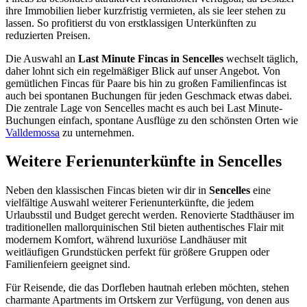
ihre Immobilien lieber kurzfristig vermieten, als sie leer stehen zu
lassen. So profitierst du von erstklassigen Unterkünften zu
reduzierten Preisen.
Die Auswahl an
Last Minute Fincas in Sencelles
wechselt täglich,
daher lohnt sich ein regelmäßiger Blick auf unser Angebot. Von
gemütlichen Fincas für Paare bis hin zu großen Familienfincas ist
auch bei spontanen Buchungen für jeden Geschmack etwas dabei.
Die zentrale Lage von Sencelles macht es auch bei Last Minute-
Buchungen einfach, spontane Ausflüge zu den schönsten Orten wie
Valldemossa
zu unternehmen.
Weitere Ferienunterkünfte in Sencelles
Neben den klassischen Fincas bieten wir dir in
Sencelles
eine
vielfältige Auswahl weiterer Ferienunterkünfte, die jedem
Urlaubsstil und Budget gerecht werden. Renovierte Stadthäuser im
traditionellen mallorquinischen Stil bieten authentisches Flair mit
modernem Komfort, während luxuriöse Landhäuser mit
weitläufigen Grundstücken perfekt für größere Gruppen oder
Familienfeiern geeignet sind.
Für Reisende, die das Dorfleben hautnah erleben möchten, stehen
charmante Apartments im Ortskern zur Verfügung, von denen aus