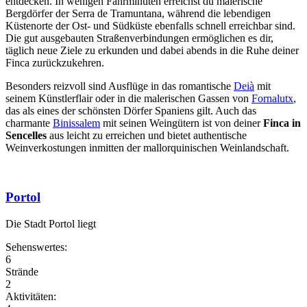
entdecken. In wenigen Fahrminuten erreichst du malerische
Bergdörfer der Serra de Tramuntana, während die lebendigen
Küstenorte der Ost- und Südküste ebenfalls schnell erreichbar sind.
Die gut ausgebauten Straßenverbindungen ermöglichen es dir,
täglich neue Ziele zu erkunden und dabei abends in die Ruhe deiner
Finca zurückzukehren.
Besonders reizvoll sind Ausflüge in das romantische
Deià
mit
seinem Künstlerflair oder in die malerischen Gassen von
Fornalutx
,
das als eines der schönsten Dörfer Spaniens gilt. Auch das
charmante
Binissalem
mit seinen Weingütern ist von deiner
Finca in
Sencelles
aus leicht zu erreichen und bietet authentische
Weinverkostungen inmitten der mallorquinischen Weinlandschaft.
Portol
Die Stadt Portol liegt
Sehenswertes:
6
Strände
2
Aktivitäten: