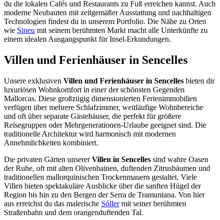
du die lokalen Cafés und Restaurants zu Fuß erreichen kannst. Auch
moderne Neubauten mit zeitgemäßer Ausstattung und nachhaltigen
Technologien findest du in unserem Portfolio. Die Nähe zu Orten
wie
Sineu
mit seinem berühmten Markt macht alle Unterkünfte zu
einem idealen Ausgangspunkt für Insel-Erkundungen.
Villen und Ferienhäuser in Sencelles
Unsere exklusiven
Villen und Ferienhäuser in Sencelles
bieten dir
luxuriösen Wohnkomfort in einer der schönsten Gegenden
Mallorcas. Diese großzügig dimensionierten Ferienimmobilien
verfügen über mehrere Schlafzimmer, weitläufige Wohnbereiche
und oft über separate Gästehäuser, die perfekt für größere
Reisegruppen oder Mehrgenerationen-Urlaube geeignet sind. Die
traditionelle Architektur wird harmonisch mit modernen
Annehmlichkeiten kombiniert.
Die privaten Gärten unserer
Villen in Sencelles
sind wahre Oasen
der Ruhe, oft mit alten Olivenhainen, duftenden Zitrusbäumen und
traditionellen mallorquinischen Trockenmauern gestaltet. Viele
Villen bieten spektakuläre Ausblicke über die sanften Hügel der
Region bis hin zu den Bergen der Serra de Tramuntana. Von hier
aus erreichst du das malerische
Sóller
mit seiner berühmten
Straßenbahn und dem orangenduftenden Tal.