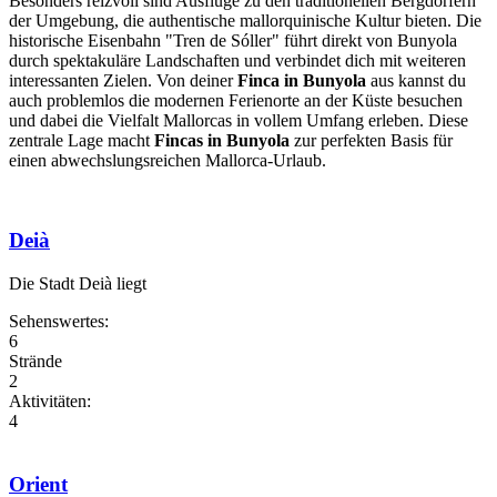
Besonders reizvoll sind Ausflüge zu den traditionellen Bergdörfern
der Umgebung, die authentische mallorquinische Kultur bieten. Die
historische Eisenbahn "Tren de Sóller" führt direkt von Bunyola
durch spektakuläre Landschaften und verbindet dich mit weiteren
interessanten Zielen. Von deiner
Finca in Bunyola
aus kannst du
auch problemlos die modernen Ferienorte an der Küste besuchen
und dabei die Vielfalt Mallorcas in vollem Umfang erleben. Diese
zentrale Lage macht
Fincas in Bunyola
zur perfekten Basis für
einen abwechslungsreichen Mallorca-Urlaub.
Deià
Die Stadt Deià liegt
Sehenswertes:
6
Strände
2
Aktivitäten:
4
Orient