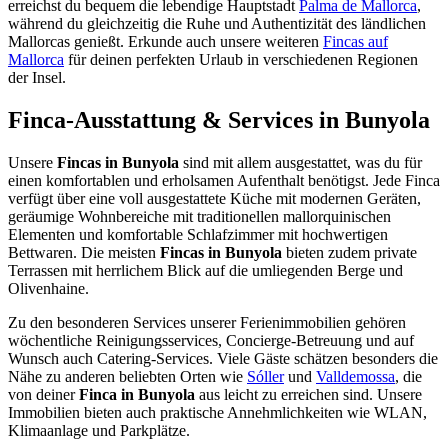
erreichst du bequem die lebendige Hauptstadt
Palma de Mallorca
,
während du gleichzeitig die Ruhe und Authentizität des ländlichen
Mallorcas genießt. Erkunde auch unsere weiteren
Fincas auf
Mallorca
für deinen perfekten Urlaub in verschiedenen Regionen
der Insel.
Finca-Ausstattung & Services in Bunyola
Unsere
Fincas in Bunyola
sind mit allem ausgestattet, was du für
einen komfortablen und erholsamen Aufenthalt benötigst. Jede Finca
verfügt über eine voll ausgestattete Küche mit modernen Geräten,
geräumige Wohnbereiche mit traditionellen mallorquinischen
Elementen und komfortable Schlafzimmer mit hochwertigen
Bettwaren. Die meisten
Fincas in Bunyola
bieten zudem private
Terrassen mit herrlichem Blick auf die umliegenden Berge und
Olivenhaine.
Zu den besonderen Services unserer Ferienimmobilien gehören
wöchentliche Reinigungsservices, Concierge-Betreuung und auf
Wunsch auch Catering-Services. Viele Gäste schätzen besonders die
Nähe zu anderen beliebten Orten wie
Sóller
und
Valldemossa
, die
von deiner
Finca in Bunyola
aus leicht zu erreichen sind. Unsere
Immobilien bieten auch praktische Annehmlichkeiten wie WLAN,
Klimaanlage und Parkplätze.