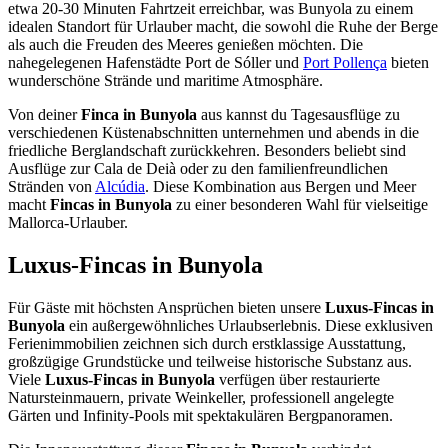
etwa 20-30 Minuten Fahrtzeit erreichbar, was Bunyola zu einem
idealen Standort für Urlauber macht, die sowohl die Ruhe der Berge
als auch die Freuden des Meeres genießen möchten. Die
nahegelegenen Hafenstädte Port de Sóller und
Port Pollença
bieten
wunderschöne Strände und maritime Atmosphäre.
Von deiner
Finca in Bunyola
aus kannst du Tagesausflüge zu
verschiedenen Küstenabschnitten unternehmen und abends in die
friedliche Berglandschaft zurückkehren. Besonders beliebt sind
Ausflüge zur Cala de Deià oder zu den familienfreundlichen
Stränden von
Alcúdia
. Diese Kombination aus Bergen und Meer
macht
Fincas in Bunyola
zu einer besonderen Wahl für vielseitige
Mallorca-Urlauber.
Luxus-Fincas in Bunyola
Für Gäste mit höchsten Ansprüchen bieten unsere
Luxus-Fincas in
Bunyola
ein außergewöhnliches Urlaubserlebnis. Diese exklusiven
Ferienimmobilien zeichnen sich durch erstklassige Ausstattung,
großzügige Grundstücke und teilweise historische Substanz aus.
Viele
Luxus-Fincas in Bunyola
verfügen über restaurierte
Natursteinmauern, private Weinkeller, professionell angelegte
Gärten und Infinity-Pools mit spektakulären Bergpanoramen.