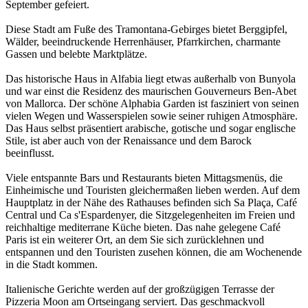
September gefeiert.
Diese Stadt am Fuße des Tramontana-Gebirges bietet Berggipfel,
Wälder, beeindruckende Herrenhäuser, Pfarrkirchen, charmante
Gassen und belebte Marktplätze.
Das historische Haus in Alfabia liegt etwas außerhalb von Bunyola
und war einst die Residenz des maurischen Gouverneurs Ben-Abet
von Mallorca. Der schöne Alphabia Garden ist fasziniert von seinen
vielen Wegen und Wasserspielen sowie seiner ruhigen Atmosphäre.
Das Haus selbst präsentiert arabische, gotische und sogar englische
Stile, ist aber auch von der Renaissance und dem Barock
beeinflusst.
Viele entspannte Bars und Restaurants bieten Mittagsmenüs, die
Einheimische und Touristen gleichermaßen lieben werden. Auf dem
Hauptplatz in der Nähe des Rathauses befinden sich Sa Plaça, Café
Central und Ca s'Espardenyer, die Sitzgelegenheiten im Freien und
reichhaltige mediterrane Küche bieten. Das nahe gelegene Café
Paris ist ein weiterer Ort, an dem Sie sich zurücklehnen und
entspannen und den Touristen zusehen können, die am Wochenende
in die Stadt kommen.
Italienische Gerichte werden auf der großzügigen Terrasse der
Pizzeria Moon am Ortseingang serviert. Das geschmackvoll