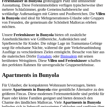
Ferienhäuser in Bunyola
großzügigen Platz und umfassende
Ausstattung. Diese Ferienimmobilien verfügen typischerweise über
mehrere Schlafzimmer, große Gemeinschaftsbereiche und
weitläufige Außenanlagen mit Gärten und Poolbereichen. Die
Villen
in Bunyola
sind ideal für Mehrgenerationen-Urlaube oder Gruppen
von Freunden, die gemeinsam die Schönheit Mallorcas erleben
möchten.
Unsere
Ferienhäuser in Bunyola
bieten oft zusätzliche
Annehmlichkeiten wie Grillbereiche, Außenküchen und
Spielbereiche für Kinder. Die ruhige Lage im Tramuntana-Gebirge
sorgt für erholsame Nächte, während die gute Verkehrsanbindung
Ausflüge zu verschiedenen Zielen ermöglicht. Besuche von hier aus
die malerischen Dörfer
Fornalutx
oder
Binissalem
mit seinen
berühmten Weingütern. Diese
Villen und Ferienhäuser
schaffen
den perfekten Rahmen für unvergessliche Gruppenerlebnisse.
Apartments in Bunyola
Für Urlauber, die kompakteren Wohnraum bevorzugen, bieten
unsere
Apartments in Bunyola
eine gemütliche Alternative zu den
größeren Fincas. Diese modernen Ferienunterkünfte sind perfekt für
Paare oder kleine Familien geeignet und bieten dennoch den
Charme des ländlichen Mallorcas. Viele
Apartments in Bunyola
befinden sich in liebevoll restaurierten Gebäuden und verfügen über