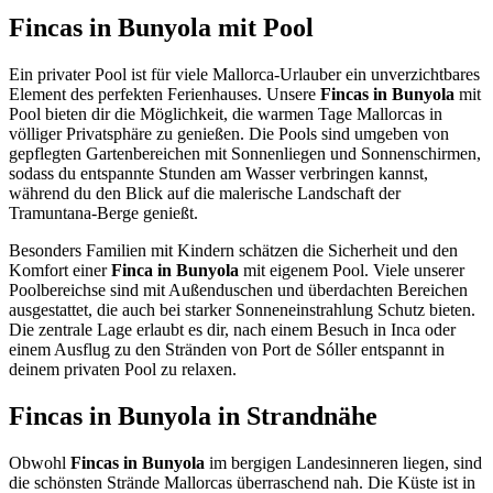
Fincas in Bunyola mit Pool
Ein privater Pool ist für viele Mallorca-Urlauber ein unverzichtbares
Element des perfekten Ferienhauses. Unsere
Fincas in Bunyola
mit
Pool bieten dir die Möglichkeit, die warmen Tage Mallorcas in
völliger Privatsphäre zu genießen. Die Pools sind umgeben von
gepflegten Gartenbereichen mit Sonnenliegen und Sonnenschirmen,
sodass du entspannte Stunden am Wasser verbringen kannst,
während du den Blick auf die malerische Landschaft der
Tramuntana-Berge genießt.
Besonders Familien mit Kindern schätzen die Sicherheit und den
Komfort einer
Finca in Bunyola
mit eigenem Pool. Viele unserer
Poolbereichse sind mit Außenduschen und überdachten Bereichen
ausgestattet, die auch bei starker Sonneneinstrahlung Schutz bieten.
Die zentrale Lage erlaubt es dir, nach einem Besuch in Inca oder
einem Ausflug zu den Stränden von Port de Sóller entspannt in
deinem privaten Pool zu relaxen.
Fincas in Bunyola in Strandnähe
Obwohl
Fincas in Bunyola
im bergigen Landesinneren liegen, sind
die schönsten Strände Mallorcas überraschend nah. Die Küste ist in