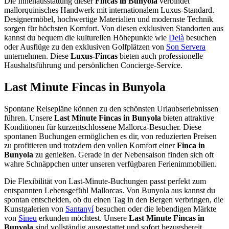
Die Innenausstattung dieser
Fincas in Bunyola
verbindet
mallorquinisches Handwerk mit internationalem Luxus-Standard.
Designermöbel, hochwertige Materialien und modernste Technik
sorgen für höchsten Komfort. Von diesen exklusiven Standorten aus
kannst du bequem die kulturellen Höhepunkte wie
Deià
besuchen
oder Ausflüge zu den exklusiven Golfplätzen von
Son Servera
unternehmen. Diese
Luxus-Fincas
bieten auch professionelle
Haushaltsführung und persönlichen Concierge-Service.
Last Minute Fincas in Bunyola
Spontane Reisepläne können zu den schönsten Urlaubserlebnissen
führen. Unsere
Last Minute Fincas in Bunyola
bieten attraktive
Konditionen für kurzentschlossene Mallorca-Besucher. Diese
spontanen Buchungen ermöglichen es dir, von reduzierten Preisen
zu profitieren und trotzdem den vollen Komfort einer
Finca in
Bunyola
zu genießen. Gerade in der Nebensaison finden sich oft
wahre Schnäppchen unter unseren verfügbaren Ferienimmobilien.
Die Flexibilität von Last-Minute-Buchungen passt perfekt zum
entspannten Lebensgefühl Mallorcas. Von Bunyola aus kannst du
spontan entscheiden, ob du einen Tag in den Bergen verbringen, die
Kunstgalerien von
Santanyí
besuchen oder die lebendigen Märkte
von
Sineu
erkunden möchtest. Unsere
Last Minute Fincas in
Bunyola
sind vollständig ausgestattet und sofort bezugsbereit,