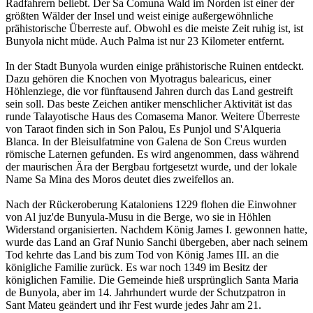
Radfahrern beliebt. Der Sa Comuna Wald im Norden ist einer der
größten Wälder der Insel und weist einige außergewöhnliche
prähistorische Überreste auf. Obwohl es die meiste Zeit ruhig ist, ist
Bunyola nicht müde. Auch Palma ist nur 23 Kilometer entfernt.
In der Stadt Bunyola wurden einige prähistorische Ruinen entdeckt.
Dazu gehören die Knochen von Myotragus balearicus, einer
Höhlenziege, die vor fünftausend Jahren durch das Land gestreift
sein soll. Das beste Zeichen antiker menschlicher Aktivität ist das
runde Talayotische Haus des Comasema Manor. Weitere Überreste
von Taraot finden sich in Son Palou, Es Punjol und S'Alqueria
Blanca. In der Bleisulfatmine von Galena de Son Creus wurden
römische Laternen gefunden. Es wird angenommen, dass während
der maurischen Ära der Bergbau fortgesetzt wurde, und der lokale
Name Sa Mina des Moros deutet dies zweifellos an.
Nach der Rückeroberung Kataloniens 1229 flohen die Einwohner
von Al juz'de Bunyula-Musu in die Berge, wo sie in Höhlen
Widerstand organisierten. Nachdem König James I. gewonnen hatte,
wurde das Land an Graf Nunio Sanchi übergeben, aber nach seinem
Tod kehrte das Land bis zum Tod von König James III. an die
königliche Familie zurück. Es war noch 1349 im Besitz der
königlichen Familie. Die Gemeinde hieß ursprünglich Santa Maria
de Bunyola, aber im 14. Jahrhundert wurde der Schutzpatron in
Sant Mateu geändert und ihr Fest wurde jedes Jahr am 21.